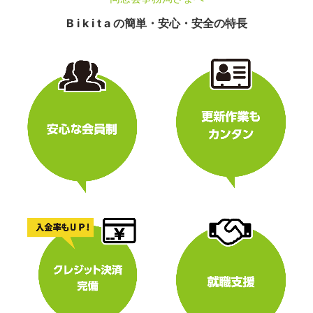
B i k i t a の簡単・安心・安全の特長