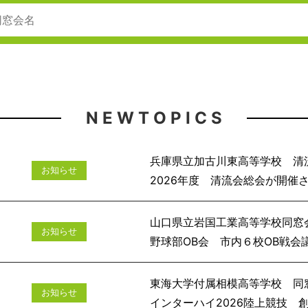
N E W T O P I C S
兵庫県立加古川東高等学校 清
お知らせ
2026年度 清流会
山口県立岩国工業高等学校同窓
お知らせ
野球部OB会 市
東海大学付属相模高等学校 同
お知らせ
インターハイ2026陸上競