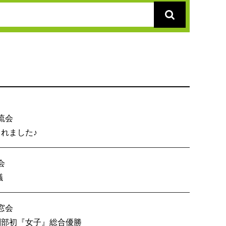
流会
総会が開催されました♪
会
内６校OB戦会議
窓会
技 創部初『女子』総合優勝