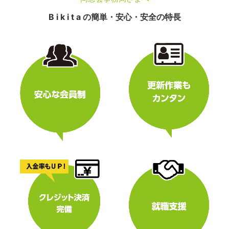
B i k i t a の簡単・安心・安全の特長