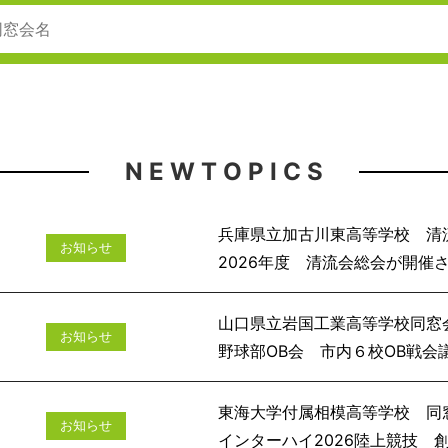
N E W T O P I C S
兵庫県立加古川東高等学校 清
お知らせ
2026年度 清流会
山口県立岩国工業高等学校同窓
お知らせ
野球部OB会 市
東海大学付属相模高等学校 同
お知らせ
インターハイ2026陸上競