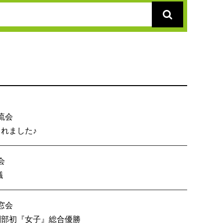
流会
総会が開催されました♪
会
内６校OB戦会議
窓会
技 創部初『女子』総合優勝