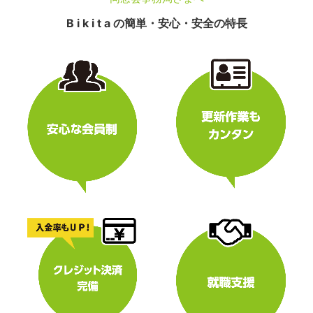
B i k i t a の簡単・安心・安全の特長