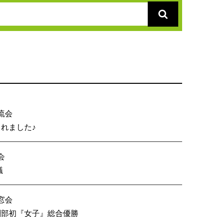
流会
総会が開催されました♪
会
内６校OB戦会議
窓会
技 創部初『女子』総合優勝