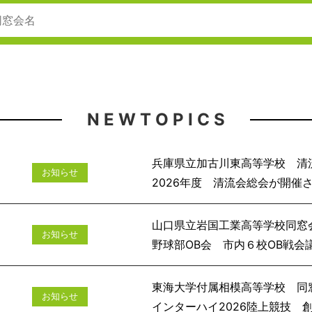
N E W T O P I C S
兵庫県立加古川東高等学校 清
お知らせ
2026年度 清流会
山口県立岩国工業高等学校同窓
お知らせ
野球部OB会 市
東海大学付属相模高等学校 同
お知らせ
インターハイ2026陸上競