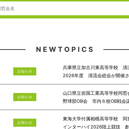
N E W T O P I C S
兵庫県立加古川東高等学校 清
お知らせ
2026年度 清流会
山口県立岩国工業高等学校同窓
お知らせ
野球部OB会 市
東海大学付属相模高等学校 同
お知らせ
インターハイ2026陸上競