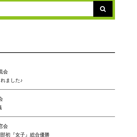
流会
総会が開催されました♪
会
内６校OB戦会議
窓会
技 創部初『女子』総合優勝