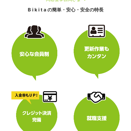
B i k i t a の簡単・安心・安全の特長