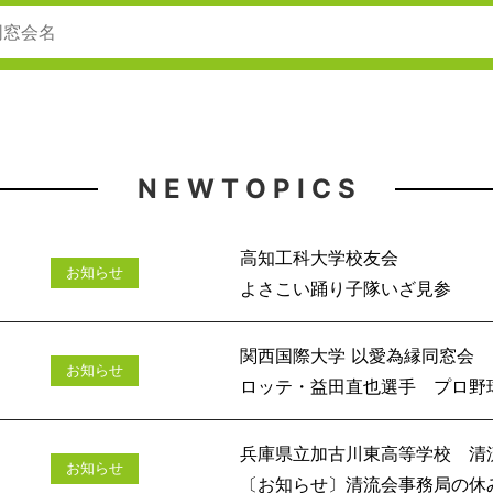
N E W T O P I C S
高知工科大学校友会
お知らせ
よさこい踊
関西国際大学 以愛為縁同窓会
お知らせ
ロッテ・益田直也選手 プロ野球通
兵庫県立加古川東高等学校 清
お知らせ
〔お知らせ〕清流会