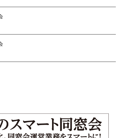
会
B会 差入れ
会
人戦 組合せ