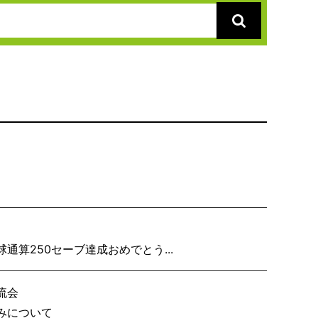
り子隊いざ見参
算250セーブ達成おめでとう...
流会
事務局の休みについて