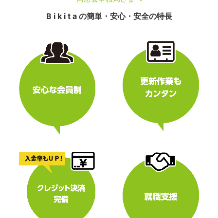
B i k i t a の簡単・安心・安全の特長