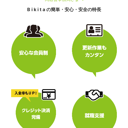
B i k i t a の簡単・安心・安全の特長