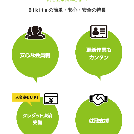
B i k i t a の簡単・安心・安全の特長