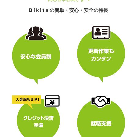
B i k i t a の簡単・安心・安全の特長