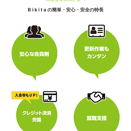
B i k i t a の簡単・安心・安全の特長