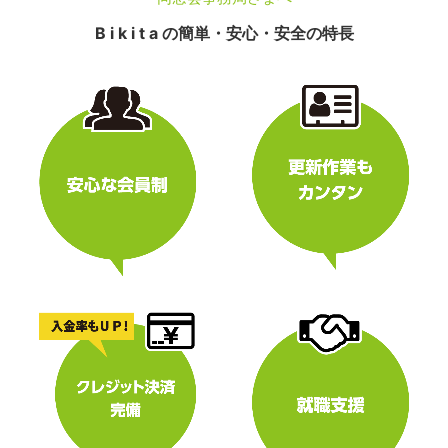
B i k i t a の簡単・安心・安全の特長