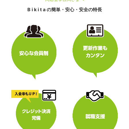
B i k i t a の簡単・安心・安全の特長