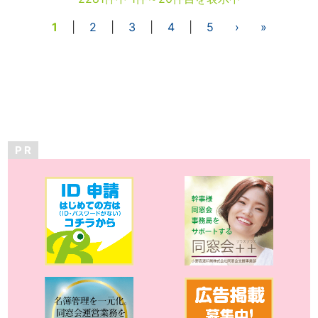
1
|
2
|
3
|
4
|
5
›
»
P R