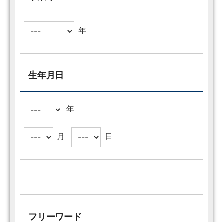
年
生年月日
年
月
日
フリーワード