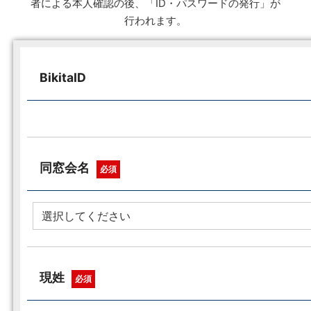
者による本人確認の後、「ID・パスワードの発行」が
行われます。
BikitaID
同窓会名
必須
現姓
必須