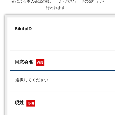
者による本人確認の後、「ID・パスワードの発行」が
行われます。
BikitaID
同窓会名
必須
現姓
必須