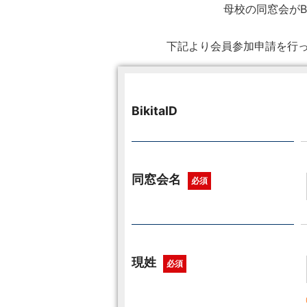
母校の同窓会がB
下記より会員参加申請を行っ
BikitaID
同窓会名
必須
現姓
必須