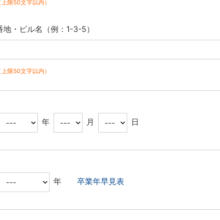
（上限50文字以内）
番地・ビル名（例：1-3-5）
（上限50文字以内）
年
月
日
年
卒業年早見表