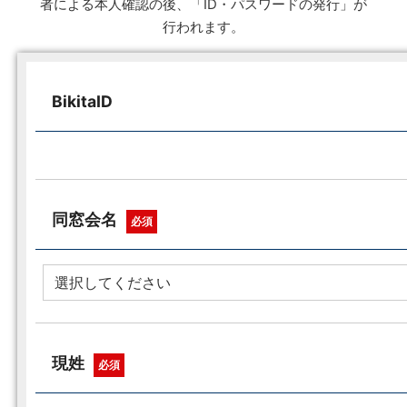
者による本人確認の後、「ID・パスワードの発行」が
行われます。
BikitaID
同窓会名
必須
現姓
必須