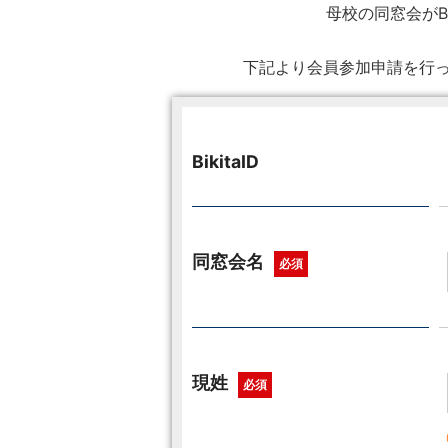
母校の同窓会がB
下記より会員参加申請を行っ
BikitaID
同窓会名
必須
現姓
必須