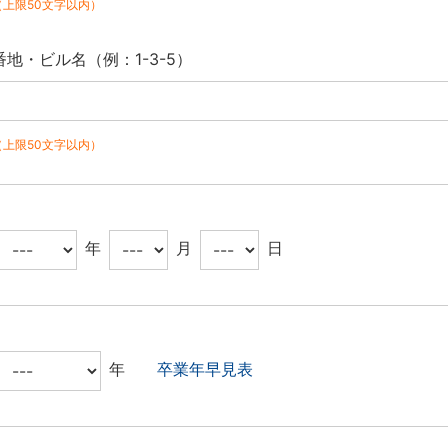
（上限50文字以内）
番地・ビル名（例：1-3-5）
（上限50文字以内）
年
月
日
年
卒業年早見表