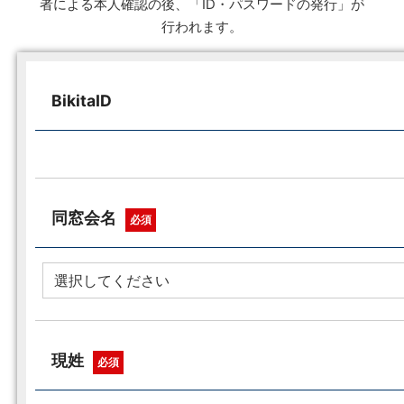
者による本人確認の後、「ID・パスワードの発行」が
行われます。
BikitaID
同窓会名
必須
現姓
必須