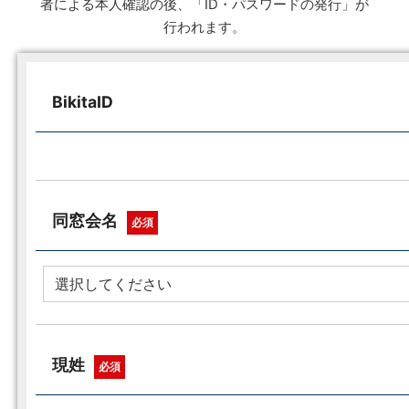
者による本人確認の後、「ID・パスワードの発行」が
行われます。
BikitaID
同窓会名
必須
現姓
必須