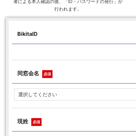
者による本人確認の後、「ID・パスワードの発行」が
行われます。
BikitaID
同窓会名
必須
現姓
必須