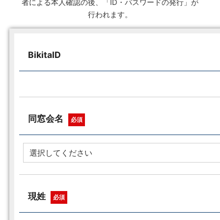
者による本人確認の後、「ID・パスワードの発行」が
行われます。
BikitaID
同窓会名
必須
現姓
必須