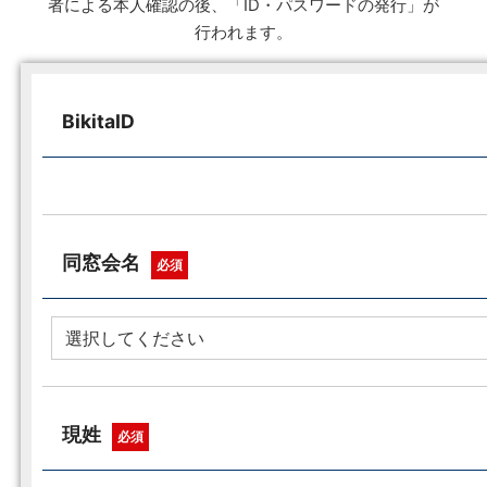
者による本人確認の後、「ID・パスワードの発行」が
行われます。
BikitaID
同窓会名
必須
現姓
必須