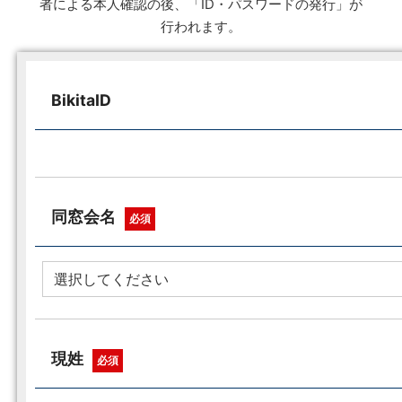
者による本人確認の後、「ID・パスワードの発行」が
行われます。
BikitaID
同窓会名
必須
現姓
必須