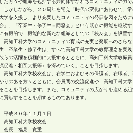
した方々や組織を包括する共同体すなわちコミュニティの力で
しかしながら、２０周年を迎え「時代の変化にあわせて、常
大学を支援し、より充実したコミュニティの発展を図るために
会」、「卒業生・修了生＝同窓会」という既存の機能を継続す
に有機的で、機能的な新たな組織としての「校友会」を設置す
高知工科大学のコミュニティの育成の充実と発展へのさらな
生、卒業生・修了生は、すべて高知工科大学の教育理念を実践
彼らの活躍を積極的に支援するとともに、高知工科大学教職員
流促進・相互支援等）を深めていく」ことを目指します。
高知工科大学校友会は、在学生およびその保護者、在職者、
かりのある方々とともに、会員間の交流促進や、高知工科大学
ることを目指します。また、コミュニティの広がりを進める組
に貢献することを期するものであります。
平成３０年１１月１日
高知工科大学校友会
会長 福見 寛重