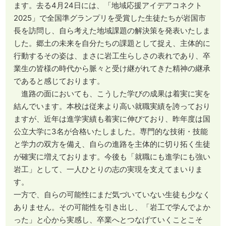
ます。去る4月24日には、「地域応援アイデアコネクト
2025」で全国準グランプリを受賞した生徒たちが岩国市
長を訪問し、自ら考えた地域課題の解決策を発表いたしま
した。郷土の未来を自分たちの課題として捉え、主体的に
行動するその姿は、まさに岩工生らしさの表れであり、卒
業生の皆様の時代から脈々と受け継がれてきた精神の継承
であると感じております。
進路の面においても、こうした学びの成果は着実に実を
結んでいます。本校は従来より高い就職実績を誇っており
ますが、近年は進学実績も着実に伸びており、昨年度は国
公立大学に3名が合格いたしました。専門的な技術・技能
と学力の双方を備え、自らの進路を主体的に切り拓く生徒
が確実に増えております。今後も「就職にも進学にも強い
岩工」として、一人ひとりの志の実現を支えてまいりま
す。
一方で、自らの可能性にまだ気づいていない生徒も少なく
ありません。その可能性を引き出し、「岩工で学んでよか
った」と心から実感し、卒業へとつなげていくことこそ