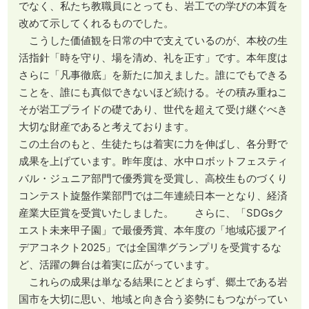
でなく、私たち教職員にとっても、岩工での学びの本質を
改めて示してくれるものでした。
こうした価値観を日常の中で支えているのが、本校の生
活指針「時を守り、場を清め、礼を正す」です。本年度は
さらに「凡事徹底」を新たに加えました。誰にでもできる
ことを、誰にも真似できないほど続ける。その積み重ねこ
そが岩工プライドの礎であり、世代を超えて受け継ぐべき
大切な財産であると考えております。
この土台のもと、生徒たちは着実に力を伸ばし、各分野で
成果を上げています。昨年度は、水中ロボットフェスティ
バル・ジュニア部門で優秀賞を受賞し、高校生ものづくり
コンテスト旋盤作業部門では二年連続日本一となり、経済
産業大臣賞を受賞いたしました。 さらに、「SDGsク
エスト未来甲子園」で最優秀賞、本年度の「地域応援アイ
デアコネクト2025」では全国準グランプリを受賞するな
ど、活躍の舞台は着実に広がっています。
これらの成果は単なる結果にとどまらず、郷土である岩
国市を大切に思い、地域と向き合う姿勢にもつながってい