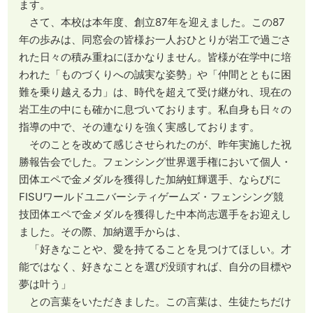
ます。
さて、本校は本年度、創立87年を迎えました。この87
年の歩みは、同窓会の皆様お一人おひとりが岩工で過ごさ
れた日々の積み重ねにほかなりません。皆様が在学中に培
われた「ものづくりへの誠実な姿勢」や「仲間とともに困
難を乗り越える力」は、時代を超えて受け継がれ、現在の
岩工生の中にも確かに息づいております。私自身も日々の
指導の中で、その連なりを強く実感しております。
そのことを改めて感じさせられたのが、昨年実施した祝
勝報告会でした。フェンシング世界選手権において個人・
団体エペで金メダルを獲得した加納虹輝選手、ならびに
FISUワールドユニバーシティゲームズ・フェンシング競
技団体エペで金メダルを獲得した中本尚志選手をお迎えし
ました。その際、加納選手からは、
「好きなことや、愛を持てることを見つけてほしい。才
能ではなく、好きなことを選び没頭すれば、自分の目標や
夢は叶う」
との言葉をいただきました。この言葉は、生徒たちだけ