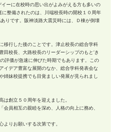
デイーに在校時の思い出がよみがえる方も多いの
前庭に整備されたのは、川端校長時の開校１０周年
感ありです。阪神淡路大震災時には、Ｄ棟が倒壊
に移行した後のことです。津止校長の総合学科
豊田校長、大路校長のリーダーシップのもと‘き
北の評価が急速に伸びた時期でもあります。この
アイデア豊富な展開のなか、総合学科発表会な
や姉妹校提携でも目覚ましい発展が見られまし
高は創立５０周年を迎えました。
「会員相互の親睦を深め、人格の向上に務め、
心よりお願いする次第です。