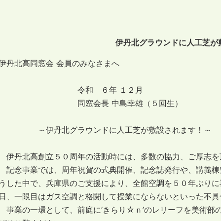
伊丹北グラウンドに人工芝が
伊丹北高同窓会 会員のみなさまへ
令和 ６年 １２月
同窓会長 中島幸雄
～伊丹北グラウンドに人工芝が敷設されます！～
伊丹北高創立５０周年の活動時には、多数の協力、ご厚志を
記念事業では、周年祝賀の式典開催、記念誌発行や、講義棟
うした中で、兵庫県のご支援により、全館空調を５０年ぶりに
日、一限目はガス空調と格闘して授業にならないといった不具
事業の一環として、前庭に‘きらり☆ｎ’のレリーフを美術部