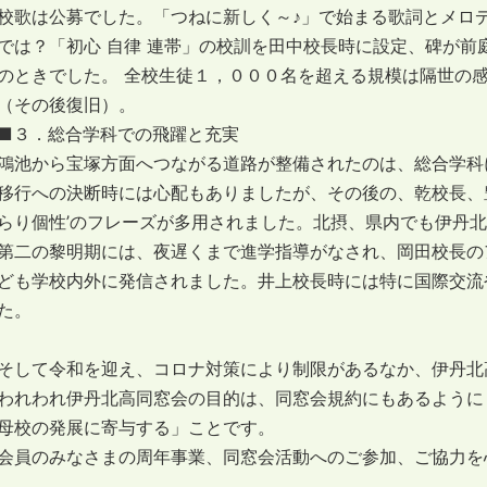
校歌は公募でした。「つねに新しく～♪」で始まる歌詞とメロ
では？「初心 自律 連帯」の校訓を田中校長時に設定、碑が
のときでした。 全校生徒１，０００名を超える規模は隔世の
（その後復旧）。
■３．総合学科での飛躍と充実
鴻池から宝塚方面へつながる道路が整備されたのは、総合学科
移行への決断時には心配もありましたが、その後の、乾校長、
らり個性’のフレーズが多用されました。北摂、県内でも伊丹
第二の黎明期には、夜遅くまで進学指導がなされ、岡田校長の
ども学校内外に発信されました。井上校長時には特に国際交流
た。
そして令和を迎え、コロナ対策により制限があるなか、伊丹北
われわれ伊丹北高同窓会の目的は、同窓会規約にもあるように
母校の発展に寄与する」ことです。
会員のみなさまの周年事業、同窓会活動へのご参加、ご協力を