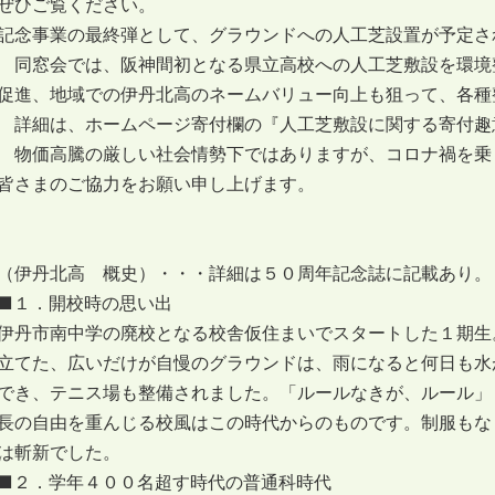
ぜひご覧ください。
記念事業の最終弾として、グラウンドへの人工芝設置が予定さ
同窓会では、阪神間初となる県立高校への人工芝敷設を環境
促進、地域での伊丹北高のネームバリュー向上も狙って、各種
詳細は、ホームページ寄付欄の『人工芝敷設に関する寄付趣
物価高騰の厳しい社会情勢下ではありますが、コロナ禍を乗
皆さまのご協力をお願い申し上げます。
（伊丹北高 概史）・・・詳細は５０周年記念誌に記載あり。
■１．開校時の思い出
伊丹市南中学の廃校となる校舎仮住まいでスタートした１期生
立てた、広いだけが自慢のグラウンドは、雨になると何日も水
でき、テニス場も整備されました。「ルールなきが、ルール」
長の自由を重んじる校風はこの時代からのものです。制服もな
は斬新でした。
■２．学年４００名超す時代の普通科時代