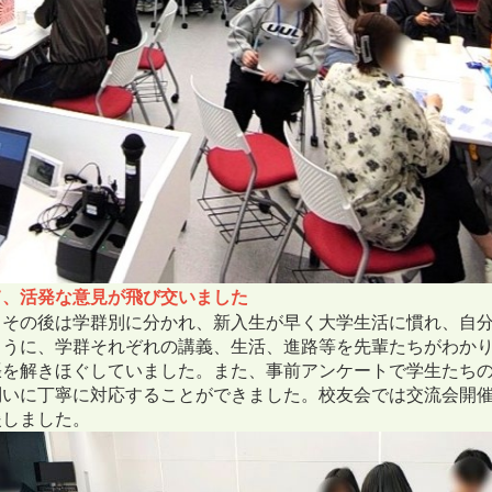
て
、活発な意見が飛び交いました
、その後は学群別に分かれ、新入生が早く大学生活に慣れ、自
ように、学群それぞれの講義、生活、進路等を先輩たちがわか
張を解きほぐしていました。また、事前アンケートで学生たち
問いに丁寧に対応することができました。校友会では交流会開
援しました。