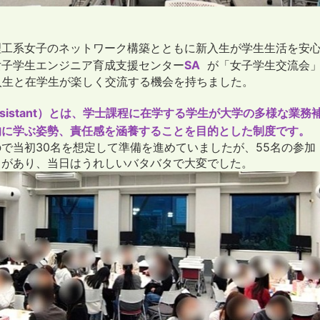
理工系女子のネットワーク構築とともに新入生が学生生活を安
女子学生エンジニア育成支援センター
SA
が「女子学生交流会
新入生と在学生が楽しく交流する機会を持ちました。
t Assistant）とは、学士課程に在学する学生が大学の多様な業
的に学ぶ姿勢、責任感を涵養することを目的とした制度です。
で当初30名を想定して準備を進めていましたが、55名の参加
）があり、当日はうれしいバタバタで大変でした。