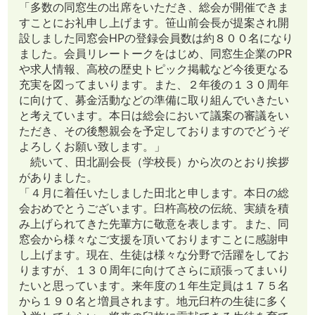
「多数の同窓生の出席をいただき、総会が開催できま
すことにお礼申し上げます。笹山前会長が提案され開
設しました同窓会HPの登録会員数は約８００名になり
ました。会員リレートークをはじめ、同窓生企業のPR
や求人情報、高校の歴史トピック掲載など今後更なる
充実を図ってまいります。また、２年後の１３０周年
に向けて、募金活動などの準備に取り組んでいきたい
と考えています。本日は総会において議案の審議をい
ただき、その後懇親会を予定しておりますのでどうぞ
よろしくお願い致します。」
続いて、田北副会長（学校長）から次のとおり挨拶
がありました。
「４月に着任いたしました田北と申します。本日の総
会おめでとうございます。臼杵高校の伝統、実績を積
み上げられてきた先輩方に敬意を表します。また、同
窓会から様々なご支援を頂いておりますことに感謝申
し上げます。現在、生徒は様々な分野で活躍をしてお
りますが、１３０周年に向けてさらに頑張ってまいり
たいと思っています。来年度の１年生定員は１７５名
から１９０名と増員されます。地元臼杵の生徒に多く