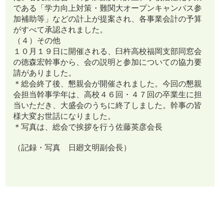
である「学力向上対策・難関大オープンキャンパス参
加補助等」などの計上が提案され、各事業会計の予算
がすべて承認されました。
（４）その他
１０月１９日に開催される、臼杵高校福岡支部同窓会
の徳森宏幹事から、会の説明と参加についての協力要
請がありました。
＊総会終了後、懇親会が開催されました。今回の懇親
会担当幹事学年は、高校４６回・４７回の卒業生に担
当いただき、大盛会のうちに終了しました。幹事の皆
様大変お世話になりました。
＊写真は、総会で挨拶を行う佐藤英彦会長
（記録・写真 日廻文明副会長）