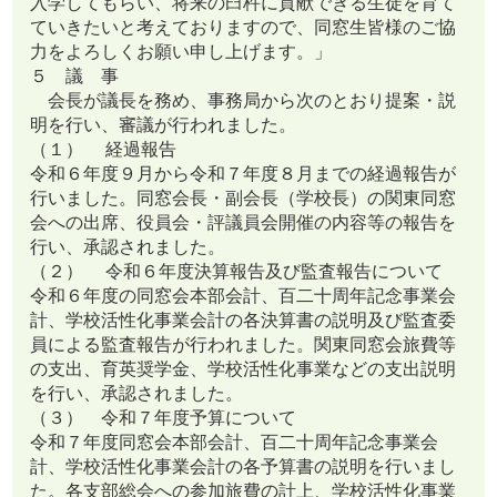
入学してもらい、将来の臼杵に貢献できる生徒を育て
ていきたいと考えておりますので、同窓生皆様のご協
力をよろしくお願い申し上げます。」
５ 議 事
会長が議長を務め、事務局から次のとおり提案・説
明を行い、審議が行われました。
（１） 経過報告
令和６年度９月から令和７年度８月までの経過報告が
行いました。同窓会長・副会長（学校長）の関東同窓
会への出席、役員会・評議員会開催の内容等の報告を
行い、承認されました。
（２） 令和６年度決算報告及び監査報告について
令和６年度の同窓会本部会計、百二十周年記念事業会
計、学校活性化事業会計の各決算書の説明及び監査委
員による監査報告が行われました。関東同窓会旅費等
の支出、育英奨学金、学校活性化事業などの支出説明
を行い、承認されました。
（３） 令和７年度予算について
令和７年度同窓会本部会計、百二十周年記念事業会
計、学校活性化事業会計の各予算書の説明を行いまし
た。各支部総会への参加旅費の計上、学校活性化事業