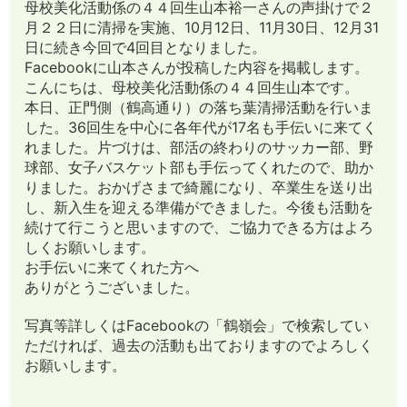
母校美化活動係の４４回生山本裕一さんの声掛けで２
月２２日に清掃を実施、10月12日、11月30日、12月31
日に続き今回で4回目となりました。
Facebookに山本さんが投稿した内容を掲載します。
こんにちは、母校美化活動係の４４回生山本です。
本日、正門側（鶴高通り）の落ち葉清掃活動を行いま
した。36回生を中心に各年代が17名も手伝いに来てく
れました。片づけは、部活の終わりのサッカー部、野
球部、女子バスケット部も手伝ってくれたので、助か
りました。おかげさまで綺麗になり、卒業生を送り出
し、新入生を迎える準備ができました。今後も活動を
続けて行こうと思いますので、ご協力できる方はよろ
しくお願いします。
お手伝いに来てくれた方へ
ありがとうございました。
写真等詳しくはFacebookの「鶴嶺会」で検索してい
ただければ、過去の活動も出ておりますのでよろしく
お願いします。