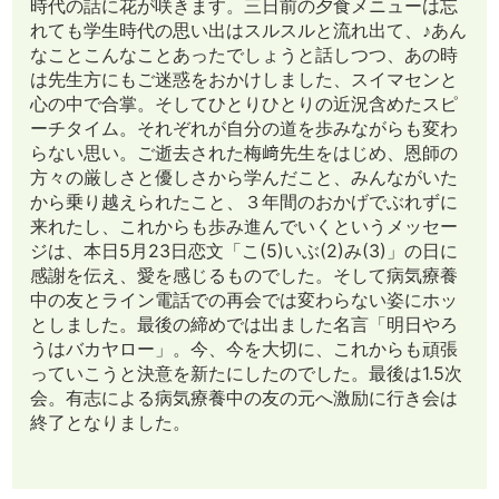
時代の話に花が咲きます。三日前の夕食メニューは忘
れても学生時代の思い出はスルスルと流れ出て、♪あん
なことこんなことあったでしょうと話しつつ、あの時
は先生方にもご迷惑をおかけしました、スイマセンと
心の中で合掌。そしてひとりひとりの近況含めたスピ
ーチタイム。それぞれが自分の道を歩みながらも変わ
らない思い。ご逝去された梅﨑先生をはじめ、恩師の
方々の厳しさと優しさから学んだこと、みんながいた
から乗り越えられたこと、３年間のおかげでぶれずに
来れたし、これからも歩み進んでいくというメッセー
ジは、本日5月23日恋文「こ(5)いぶ(2)み(3)」の日に
感謝を伝え、愛を感じるものでした。そして病気療養
中の友とライン電話での再会では変わらない姿にホッ
としました。最後の締めでは出ました名言「明日やろ
うはバカヤロー」。今、今を大切に、これからも頑張
っていこうと決意を新たにしたのでした。最後は1.5次
会。有志による病気療養中の友の元へ激励に行き会は
終了となりました。