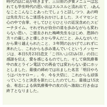
時代の話に花が咲きます。三日前の夕食メニューは忘
れても学生時代の思い出はスルスルと流れ出て、♪あん
なことこんなことあったでしょうと話しつつ、あの時
は先生方にもご迷惑をおかけしました、スイマセンと
心の中で合掌。そしてひとりひとりの近況含めたスピ
ーチタイム。それぞれが自分の道を歩みながらも変わ
らない思い。ご逝去された梅﨑先生をはじめ、恩師の
方々の厳しさと優しさから学んだこと、みんながいた
から乗り越えられたこと、３年間のおかげでぶれずに
来れたし、これからも歩み進んでいくというメッセー
ジは、本日5月23日恋文「こ(5)いぶ(2)み(3)」の日に
感謝を伝え、愛を感じるものでした。そして病気療養
中の友とライン電話での再会では変わらない姿にホッ
としました。最後の締めでは出ました名言「明日やろ
うはバカヤロー」。今、今を大切に、これからも頑張
っていこうと決意を新たにしたのでした。最後は1.5次
会。有志による病気療養中の友の元へ激励に行き会は
終了となりました。