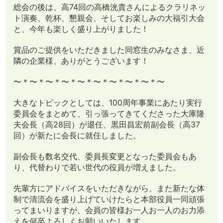
総会の後は、高74回の高橋洸貴さんによるクラリネッ
ト演奏、乾杯、懇親会、そしてお楽しみの大福引大会
と、今年も楽しく盛り上がりました！
賞品のご提供をいただきました同窓生のみなさま、近
隣の企業様、ありがとうございます！
〜＊〜＊〜＊〜＊〜＊〜＊〜＊〜＊〜＊〜
大きなトピックとしては、100周年事業にあたり実行
委員会をまとめて、引っ張ってきてくださった大庫隆
夫会長（高28回）が退任、黒田昌宏前副会長（高37
回）が新たに会長に就任しました。
副会長も数名交代、委員長変更となった委員会もあ
り、代替わりで若い世代の役員が増えました。
先輩方にアドバイスをいただきながら、また新たな体
制で清流会を盛り上げていけたらと本部役員一同頑張
ってまいりますが、会員の皆様お一人お一人のお力添
えを何卒よろしくお願いいたします。