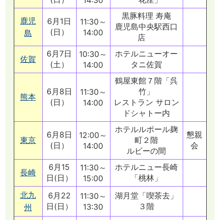
14:30
黒豚料理 寿庵
鹿児
6月1日
11:30～
鹿児島中央駅西口
(日）
14:00
島
店
6月7日
ホテルニューオー
10:30～
佐賀
(土）
タニ佐賀
14:00
鶴屋東館７階「呉
6月8日
竹」
11:30～
熊本
(日）
レストラン サロン
14:00
ドシャトー内
ホテルルポール麹
6月8日
懇親
12:00～
東京
町２階
(日）
会
14:00
ルビーの間
6月15
ホテルニュー長崎
11:30～
長崎
日(日）
「桃林」
15:00
北九
6月22
湖月堂「喫茶去」
11:30～
日(日）
３階
13:30
州