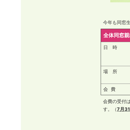
今年も同窓
全体同窓親
日 時
場 所
会 費
会費の受付
す。（
7月3