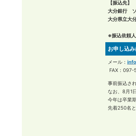
【振込先】
大分銀行 ソ
大分県立大
※振込依頼
お申し込み
メール：
inf
​FAX：097-
事前振込さ
なお、8月1
今年は卒業期
先着250名