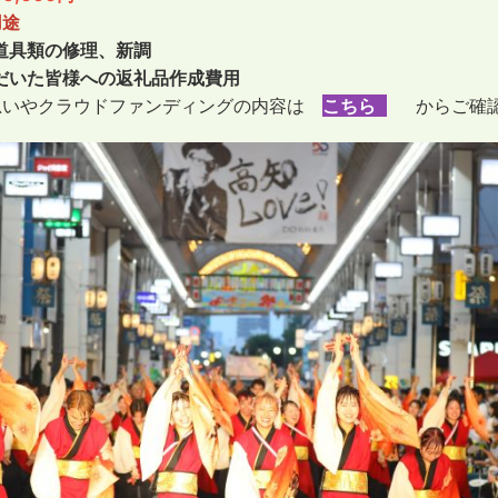
用途
道具類の修理、新調
いた皆様への返礼品作成費用
思いやクラウドファンディングの内容は
こちら
からご確認