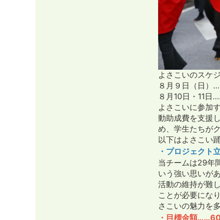
よさこいのスケ
８月９日（日）…
８月10日・11日
よさこいに参加
動助成費を支援
め、学生たちが
以下はよさこい
・プロジェクト
当チームは29年
いう強い思いが
活動の維持が難
ことが必要にな
さこいの魅力を
・目標金額……60