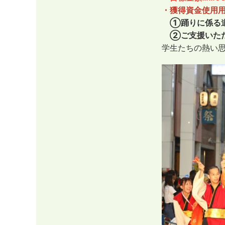
・獲得資金使用
①踊りに係る
②ご支援いただ
学生たちの熱い