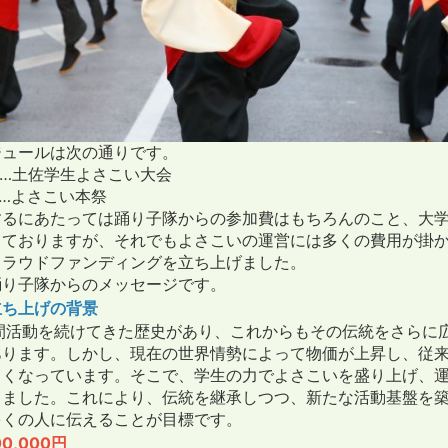
ジュールは次の通りです。
…土佐学生よさこい大会
……よさこい本祭
するにあたっては踊り子隊からの参加費はもちろんのこと、大
しておりますが、それでもよさこいの運営には多くの費用が掛
クラウドファンディングを立ち上げました。
踊り子隊からのメッセージです。
立ち上げの背景
間活動を続けてきた歴史があり、これからもその伝統をさらに
あります。しかし、現在の世界情勢によって物価が上昇し、従
しくなっています。そこで、学生の力でよさこいを盛り上げ、
りました。これにより、伝統を継承しつつ、新たな活動基盤を
多くの人に伝えることが目標です。
0,000円