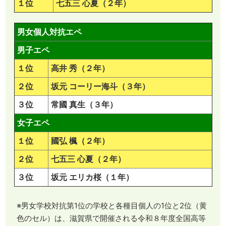
１位
七五三 心夏（２年）
男女個人対抗エペ
男子エペ
１位
高井 秀（２年）
２位
坂元 コーリー海斗（３年）
３位
常國 真生（３年）
女子エペ
１位
國弘 楓（２年）
２位
七五三 心夏（２年）
３位
坂元 エリカ桜（１年）
※男女学校対抗第1位の学校と各種目個人の1位と2位（黄
色のセル）は、滋賀県で開催される令和８年度全国高等