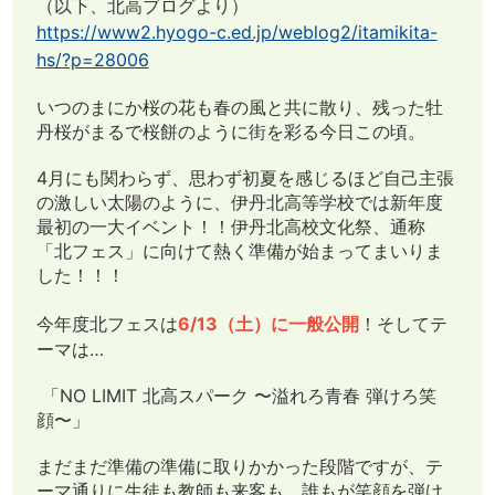
（以下、北高ブログより）
https://www2.hyogo-c.ed.jp/weblog2/itamikita-
hs/?p=28006
いつのまにか桜の花も春の風と共に散り、残った牡
丹桜がまるで桜餅のように街を彩る今日この頃。
4月にも関わらず、思わず初夏を感じるほど自己主張
の激しい太陽のように、伊丹北高等学校では新年度
最初の一大イベント！！伊丹北高校文化祭、通称
「北フェス」に向けて熱く準備が始まってまいりま
した！！！
今年度北フェスは
6/13（土）に一般公開
！そしてテ
ーマは…
「NO LIMIT 北高スパーク 〜溢れろ青春 弾けろ笑
顔〜」
まだまだ準備の準備に取りかかった段階ですが、テ
ーマ通りに生徒も教師も来客も、誰もが笑顔を弾け