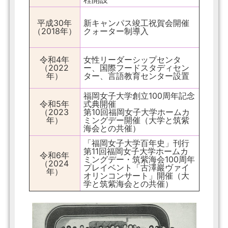
平成30年
新キャンパス竣工祝賀会開催
（2018年）
クォーター制導入
令和4年
女性リーダーシップセンタ
（2022
ー、国際フードスタディセン
年）
ター、言語教育センター設置
福岡女子大学創立100周年記念
令和5年
式典開催
（2023
第10回福岡女子大学ホームカ
年）
ミングデー開催（大学と筑紫
海会との共催）
「福岡女子大学百年史」刊行
第11回福岡女子大学ホームカ
令和6年
ミングデー・筑紫海会100周年
（2024
プレイベント「古澤巖ヴァイ
年）
オリンコンサート」開催（大
学と筑紫海会との共催）