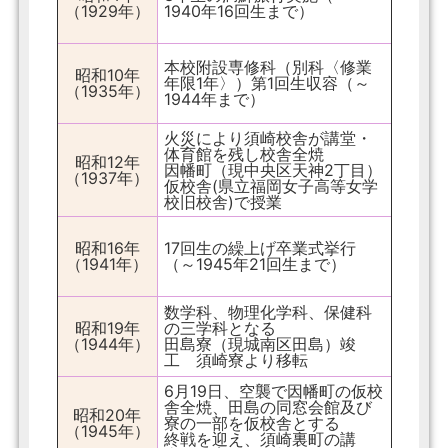
（1929年）
1940年16回生まで）
本校附設専修科（別科〈修業
昭和10年
年限1年〉）第1回生収容（～
（1935年）
1944年まで）
火災により須崎校舎が講堂・
体育館を残し校舎全焼
昭和12年
因幡町（現中央区天神2丁目）
（1937年）
仮校舎(県立福岡女子高等女学
校旧校舎)で授業
昭和16年
17回生の繰上げ卒業式挙行
（1941年）
（～1945年21回生まで）
数学科、物理化学科、保健科
昭和19年
の三学科となる
（1944年）
田島寮（現城南区田島）竣
工 須崎寮より移転
6月19日、空襲で因幡町の仮校
舎全焼、田島の同窓会館及び
昭和20年
寮の一部を仮校舎とする
（1945年）
終戦を迎え、須崎裏町の講