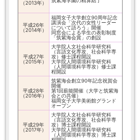
筑紫海学園の精算結了
（2013年）
福岡女子大学創立90周年記念
講演会「次代の女性リーダー
平成26年
について語ろう」開催
（2014年）
同窓会による学生の表彰制度
「筑紫海会賞」の創設
大学院人文社会科学研究科
（言語文化専攻、社会科学専
平成27年
攻）修士課程開設
（2015年）
大学院人間環境科学研究科
（人間環境科学専攻）修士課
程開設
筑紫海会創立90年記念祝賀会
開催
平成28年
第1回薪能開催（大学と筑紫海
（2016年）
会との共催）
福岡女子大学美術館グランド
オープン
大学院人文社会科学研究科
（言語文化専攻、社会科学専
平成29年
攻）博士課程開設
（2017年）
大学院人間環境科学研究科
（人間環境科学専攻）博士課
程開設