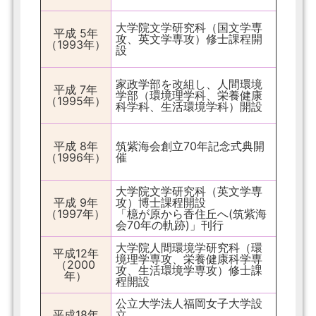
大学院文学研究科（国文学専
平成 5年
攻、英文学専攻）修士課程開
（1993年）
設
家政学部を改組し、人間環境
平成 7年
学部（環境理学科、栄養健康
（1995年）
科学科、生活環境学科）開設
平成 8年
筑紫海会創立70年記念式典開
（1996年）
催
大学院文学研究科（英文学専
平成 9年
攻）博士課程開設
（1997年）
「檍が原から香住丘へ(筑紫海
会70年の軌跡)」刊行
大学院人間環境学研究科（環
平成12年
境理学専攻、栄養健康科学専
（2000
攻、生活環境学専攻）修士課
年）
程開設
公立大学法人福岡女子大学設
平成18年
立