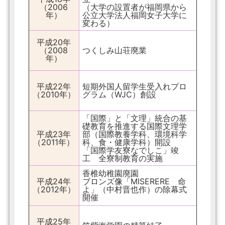
（2006
（大学の設置者が福岡県から
年）
公立大学法人福岡女子大学に
変わる）
平成20年
（2008
つくしみ山荘廃業
年）
平成22年
短期外国人留学生受入れプロ
（2010年）
グラム（WJC）創設
「国際」と「文理」統合の基
礎教育を推進する国際文理学
平成23年
部（国際教養学科、環境科学
（2011年）
科、食・健康学科）開設
「国際学友寮なでしこ」竣
工 全寮制教育の実施
香椎幼稚園廃園
平成24年
ブロンズ像「MISERERE 命
（2012年）
よ」（中村晋也作）の除幕式
開催
平成25年