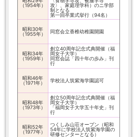
昭和29年
〈食物学専攻、被服学専
（1954年）
攻〉、家庭理学科）のニ学部
制となる
第一回卒業式挙行（94名）
昭和30年
同窓会立香椎幼稚園開園
（1955年）
創立40周年記念式典開催（福
昭和34年
岡女子大学）
（1959年）
同窓会誌「四十年の歩み」刊
行
昭和46年
学校法人筑紫海学園認可
（1971年）
創立50周年記念式典開催（福
昭和48年
岡女子大学）
（1973年）
「福岡女子大学五十年史」刊
行
つくしみ山荘オープン（昭和
昭和52年
54年に学校法人筑紫海学園の
（1977年）
研修センターとなる）