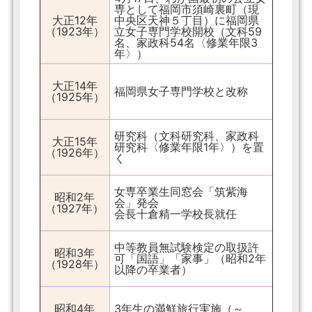
専として福岡市須崎裏町（現
大正12年
中央区天神５丁目）に福岡県
（1923年）
立女子専門学校開校（文科59
名、家政科54名〈修業年限3
年〉）
大正14年
福岡県女子専門学校と改称
（1925年）
研究科（文科研究科、家政科
大正15年
研究科〈修業年限1年〉）を置
（1926年）
く
女専卒業生同窓会「筑紫海
昭和2年
会」発会
（1927年）
会長十倉精一学校長就任
中等教員無試験検定の取扱許
昭和3年
可「国語」「家事」（昭和2年
（1928年）
以降の卒業者）
昭和4年
3年生の満鮮旅行実施（～