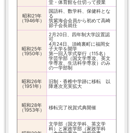
堂・体育館を仕切って授業
国語科、数学科、保健科とな
昭和21年
る
（1946年）
筑紫海会会員から初めて高崎
節子会長就任
2月20日、四年制大学設置認
可
4月24日、須崎裏町に福岡女
昭和25年
子大学を開学
（1950年）
第一回入学式挙行（115名）
学芸学部（国文学専攻、英文
学専攻、生活科学専攻）のみ
の一学部制
昭和26年
旧制・香椎中学跡に移転 以
（1951年）
降逐次充実拡大
昭和28年
移転完了祝賀式典開催
（1953年）
文学部（国文学科、英文学
科）と家政学部（家政学科