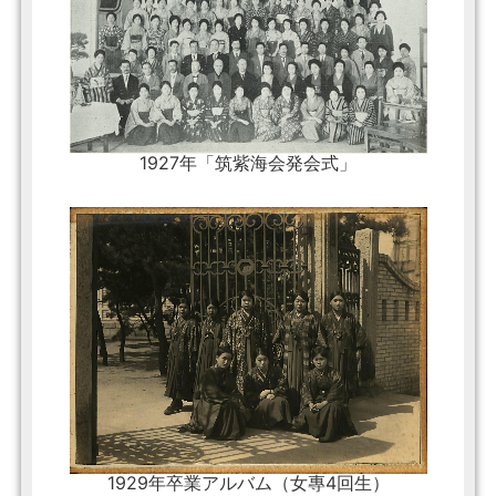
1927年「筑紫海会発会式」
1929年卒業アルバム（女專4回生）