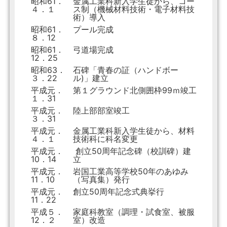
昭和61．
金属工業科新入学生徒から、コー
４．１
ス制（機械材料技術・電子材料技
術）導入
昭和61．
プール完成
８．12
昭和61．
弓道場完成
12．25
昭和63．
石碑「青春の証（ハンドボー
３．22
ル)」建立
平成元．
第１グラウンド北側囲枠99ｍ竣工
１．31
平成元．
陸上部部室竣工
３．31
平成元．
金属工業科新入学生徒から、材料
４．１
技術科に科名変更
平成元．
創立50周年記念碑（校訓碑）建
10．14
立
平成元．
岩国工業高等学校50年のあゆみ
11．10
（写真集）発行
平成元．
創立50周年記念式典挙行
11．22
平成５．
家庭科教室（調理・試食室、被服
12．２
室）改造