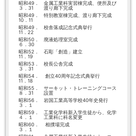
昭和49．
金属工業科実習棟完成、便所及び
３．31
渡り廊下完成
昭和49．
特別教室棟完成、渡り廊下完成
10．11
昭和49．
校舎落成記念式典挙行
11．22
昭和50．
廃液処理室完成
６．30
昭和52．
石彫「創造」建立
11．19
昭和53．
校長公舎完成
３．31
昭和54．
創立40周年記念式典挙行
11．18
昭和55．
サーキット・トレーニングコース
８．31
設置
昭和56．
岩国工業高等学校40年史発行
３．１
昭和59．
工業化学科新入学生徒から、化学
４．１
工業科に科名変更
昭和60．
相撲場完成
３．１