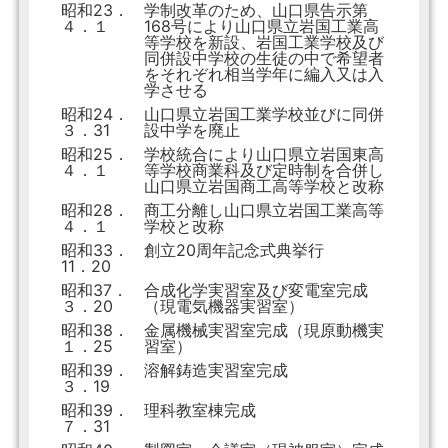
昭和23．
学制改革のため、山口県告示第
４．１
168号により山口県立岩国工業高
等学校を新設、岩国工業学校及び
同併設中学校の生徒の中で希望者
をそれぞれ相当学年に編入又は入
学させる
昭和24．
山口県立岩国工業学校並びに同併
３．31
設中学を廃止
昭和25．
学校統合により山口県立岩国東高
４．１
等学校商業科及び定時制を合併し
山口県立岩国商工高等学校と改称
昭和28．
商工分離し山口県立岩国工業高等
４．１
学校と改称
昭和33．
創立20周年記念式典挙行
11．20
昭和37．
合成化学実習室及び変電室完成
３．20
（現電気機器実習室）
昭和38．
金属機械実習室完成（現原動機実
１．25
習室）
昭和39．
溶解鋳造実習室完成
３．19
昭和39．
理科教室棟完成
７．31