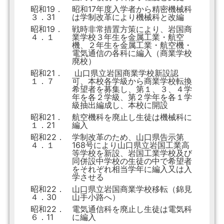
昭和19．
昭和17年度入学者から精密機械科
３．31
は学制改革により機械科と改編
昭和19．
戦時非常措置方策により、岩国商
４．１
業学校３年生を金属工業・航空
機、２年生を金属工業・航空機・
電気通信の各科に編入（商業学校
廃校）
昭和21．
山口県立岩国商業学校新設認
１．７
可、本校各学級から商業学校転換
希望者を募集し、第１、３、４学
年を各２学級、第２学年を各１学
級抽出編成し、本校に開設
昭和21．
航空機科を廃止し生徒は機械科に
１．21
編入
昭和22．
学制改革のため、山口県告示第
４．１
168号により山口県立岩国工業高
等学校を新設、岩国工業学校及び
同併設中学校の生徒の中で希望者
をそれぞれ相当学年に編入又は入
学させる
昭和22．
山口県立岩国商業学校移転（錦見
４．30
山手小路へ）
昭和22．
電気通信科を廃止し生徒は電気科
６．11
に編入