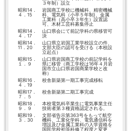
３年制）設立
昭和14．
岩国商工学校に機械科、精密機械
４．15
科、電気科（小卒５年制)、金属
工業科（高小卒３年生）設置認
可、木材工芸科募集停止
昭和14．
山口県会にて前記学科の県移管可
４．17
決
昭和14．
山口県立岩国工業学校設立の件、
11．20
文部大臣の認可を受ける（本校設
立起点）
昭和15．
山口県岩国商工学校の前記学科を
１．９
県に移管（商工学校は16年４月岩
国市立山口県岩国商業学校と改
称）
昭和16．
校舎新築第一期工事完成移転
４．19
昭和17．
校舎新築第二期工事完成
７．５
昭和18．
本校電気科卒業生に電気事業主任
９．９
技術者第３種資格認定される。
昭和19．
文部省告示第363号をもって航空
３．30
機科、工業化学科、電気通信科を
増設及び金属工業科の入学資格を
国民学校初等科修了程度と変更