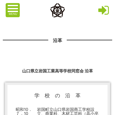
MENU
沿革
山口県立岩国工業高等学校同窓会 沿革
学 校 の 沿 革
昭和10．
岩国町立山口県岩国商工学校設
７．10
立、商業科、木材工芸科（高小卒