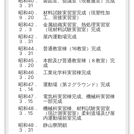
昭和40．
製図室、会議室（現被服室）完成
３．31
昭和40．
材料試験実習室完成（現塑性加
９．20
工、溶接実習室）
昭和42．
金属組織実習室、熱処理実習室
２．３
（現材料試験実習室）完成
昭和42．
屋内運動場完成
３．31
昭和44．
普通教室棟（16教室）完成
３．31
昭和45．
本館及び普通教室棟（８教室）完
３．20
成
昭和46．
工業化学科実習棟完成
３．20
昭和47．
運動場（第２グラウンド）完成
１．14
昭和47．
電気科実習棟完成、機械科実習棟
３．15
一部完成
昭和48．
機械科実習棟、材料試験実習室
３．15
（現計測実習室）柔剣道場及び屋
内運動場前室完成
昭和48．
静山寮閉鎖
３．31