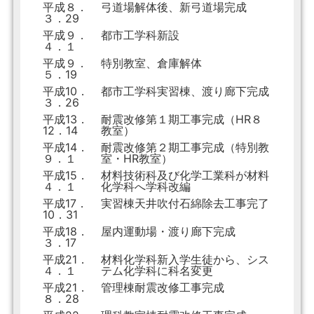
平成８．
弓道場解体後、新弓道場完成
３．29
平成９．
都市工学科新設
４．１
平成９．
特別教室、倉庫解体
５．19
平成10．
都市工学科実習棟、渡り廊下完成
３．26
平成13．
耐震改修第１期工事完成（HR８
12．14
教室）
平成14．
耐震改修第２期工事完成（特別教
９．１
室・HR教室）
平成15．
材料技術科及び化学工業科が材料
４．１
化学科へ学科改編
平成17．
実習棟天井吹付石綿除去工事完了
10．31
平成18．
屋内運動場・渡り廊下完成
３．17
平成21．
材料化学科新入学生徒から、シス
４．１
テム化学科に科名変更
平成21．
管理棟耐震改修工事完成
８．28