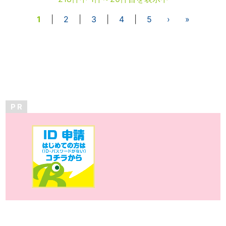
1
|
2
|
3
|
4
|
5
›
»
P R