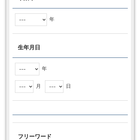
年
生年月日
年
月
日
フリーワード