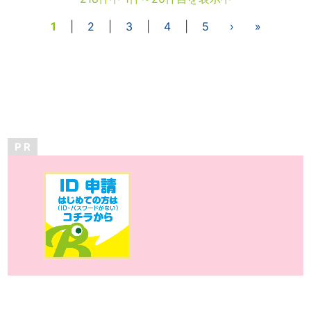
1
|
2
|
3
|
4
|
5
›
»
P R