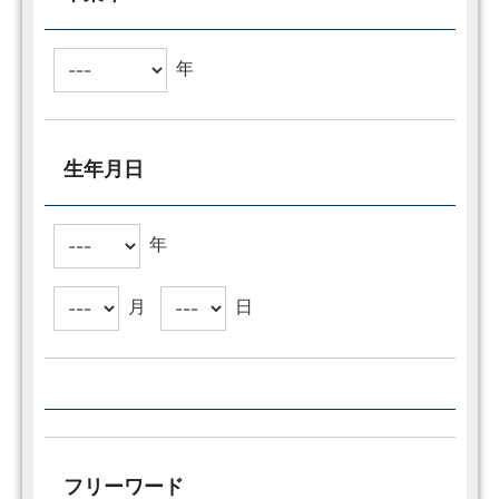
年
生年月日
年
月
日
フリーワード