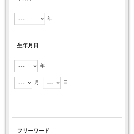
年
生年月日
年
月
日
フリーワード