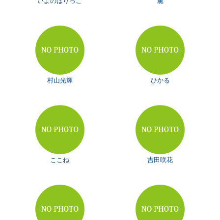
いよのばりっこ
薫
村山光輝
ひかる
ここね
吉田咲花