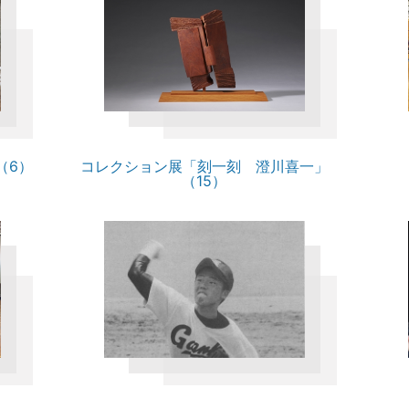
（6）
コレクション展「刻一刻 澄川喜一」
（15）