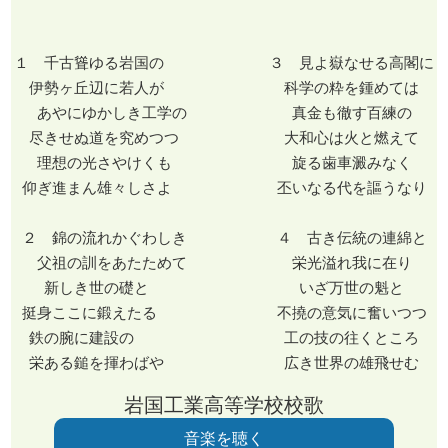
１ 千古聳ゆる岩国の ３ 見よ嶽なせる高閣に
伊勢ヶ丘辺に若人が 科学の粋を鍾めては
あやにゆかしき工学の 真金も徹す百練の
尽きせぬ道を究めつつ 大和心は火と燃えて
理想の光さやけくも 旋る歯車澱みなく
仰ぎ進まん雄々しさよ 丕いなる代を謳うなり
２ 錦の流れかぐわしき ４ 古き伝統の連綿と
父祖の訓をあたためて 栄光溢れ我に在り
新しき世の礎と いざ万世の魁と
挺身ここに鍛えたる 不撓の意気に奮いつつ
鉄の腕に建設の 工の技の往くところ
栄ある鎚を揮わばや 広き世界の雄飛せむ
岩国工業高等学校校歌
音楽を聴く