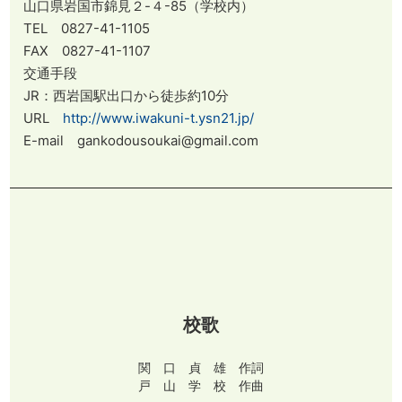
山口県岩国市錦見２-４-85（学校内）
TEL 0827-41-1105
FAX 0827-41-1107
交通手段
JR：西岩国駅出口から徒歩約10分
URL
http://www.iwakuni-t.ysn21.jp/
E-mail gankodousoukai@gmail.com
校歌
関 口 貞 雄 作詞
戸 山 学 校 作曲